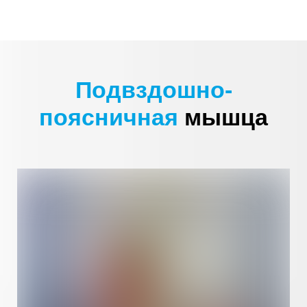
Подвздошно-
поясничная
мышца