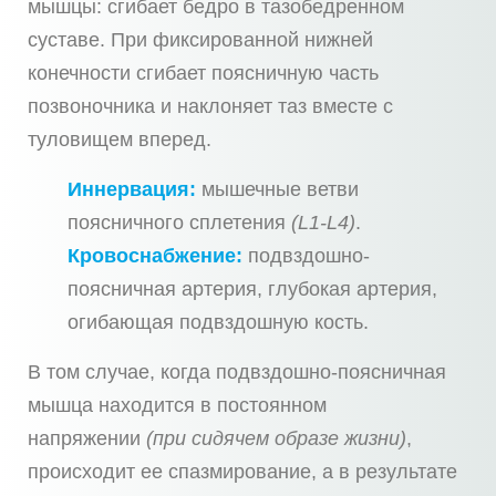
мышцы: сгибает бедро в тазобедренном
суставе. При фиксированной нижней
конечности сгибает поясничную часть
позвоночника и наклоняет таз вместе с
туловищем вперед.
Иннервация:
мышечные ветви
поясничного сплетения
(L1-L4)
.
Кровоснабжение:
подвздошно-
поясничная артерия, глубокая артерия,
огибающая подвздошную кость.
В том случае, когда подвздошно-поясничная
мышца находится в постоянном
напряжении
(при сидячем образе жизни)
,
происходит ее спазмирование, а в результате