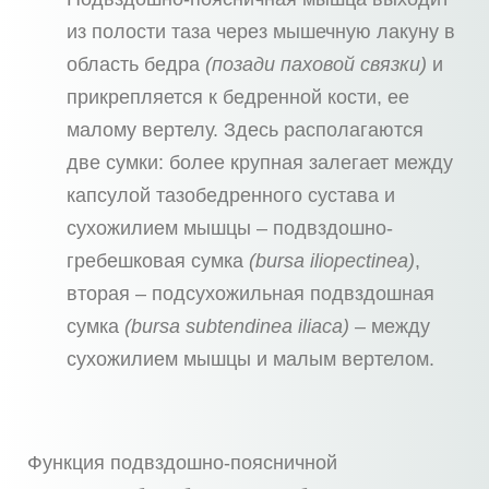
из полости таза через мышечную лакуну в
область бедра
(позади паховой связки)
и
прикрепляется к бедренной кости, ее
малому вертелу. Здесь располагаются
две сумки: более крупная залегает между
капсулой тазобедренного сустава и
сухожилием мышцы – подвздошно-
гребешковая сумка
(bursa iliopectinea)
,
вторая – подсухожильная подвздошная
сумка
(bursa subtendinea iliaca)
– между
сухожилием мышцы и малым вертелом.
Функция подвздошно-поясничной