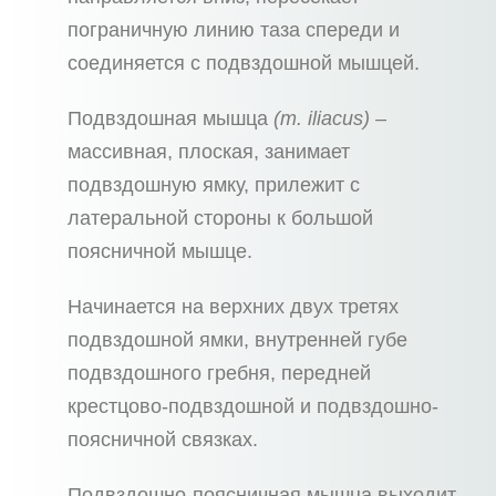
пограничную линию таза спереди и
соединяется с подвздошной мышцей.
Подвздошная мышца
(m. iliacus)
–
массивная, плоская, занимает
подвздошную ямку, прилежит с
латеральной стороны к большой
поясничной мышце.
Начинается на верхних двух третях
подвздошной ямки, внутренней губе
подвздошного гребня, передней
крестцово-подвздошной и подвздошно-
поясничной связках.
Подвздошно-поясничная мышца выходит