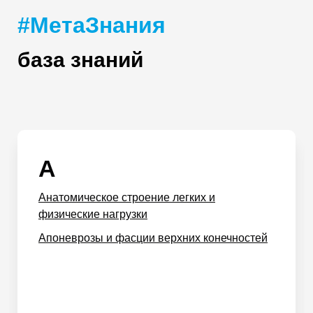
#МетаЗнания
база знаний
А
Анатомическое строение легких и
физические нагрузки
Апоневрозы и фасции верхних конечностей