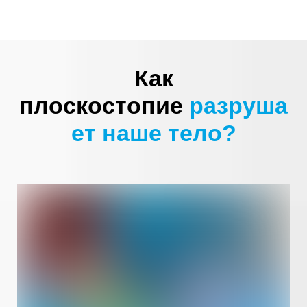
Как
плоскостопие
разруша
ет наше тело?