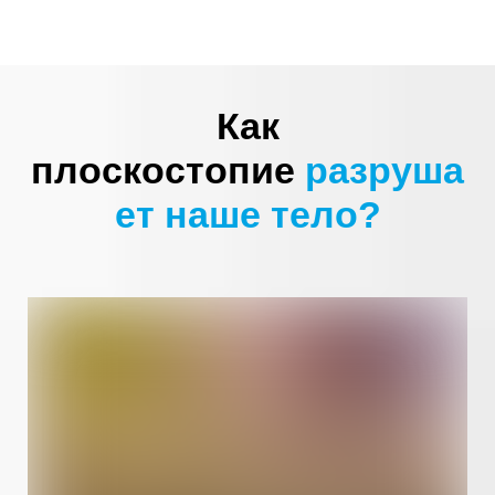
Как
плоскостопие
разруша
ет наше тело?