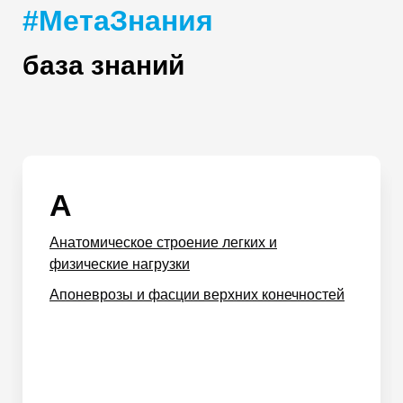
#МетаЗнания
база знаний
А
Анатомическое строение легких и
физические нагрузки
Апоневрозы и фасции верхних конечностей