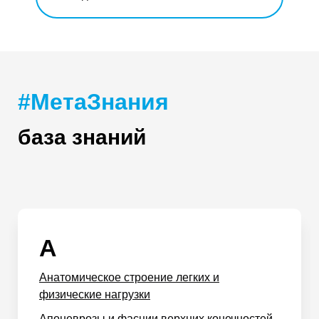
#МетаЗнания
база знаний
А
Анатомическое строение легких и
физические нагрузки
Апоневрозы и фасции верхних конечностей