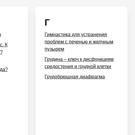
Г
ы
Гимнастика для устранения
проблем с печенью и желчным
с. К
пузырем
и?
Грудина – ключ к дисфункциям
средостения и грудной клетки
ода?
Грудобрюшная диафрагма