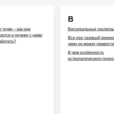
В
 точки – как они
Висцеральные сколиоз
ются и почему с ними
Все про тазовый переко
аботать?
чему он может привест
В чем особенность
остеопатического подх