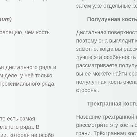
затем уже отдельные ко
deum)
Полулунная кост
рапецию, чем кость-
Дистальная поверхност
поэтому она выглядит 
заметно, когда вы рас
лучше эта особенность
рассматриваете полулу
ья дистального ряда и
вы её можете найти ср
м деле, у неё только
полулунная кость очен
проксимального ряда,
стороны.
Трехгранная кост
Название трёхгранной 
то есть самая
рассмотрите эту кость 
ального ряда. В
грани. Трёхгранная ко
ии, которая не особо