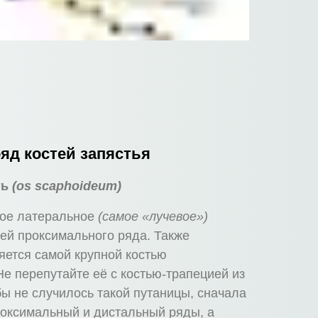
ряд
костей запястья
ть
(os scaphoideum)
мое латеральное
(самое «лучевое»)
тей проксимального ряда. Также
яется самой крупной костью
Не перепутайте её с костью-трапецией из
бы не случилось такой путаницы, сначала
роксимальный и дистальный ряды, а