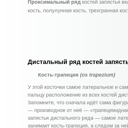
Проксимальный
ряд
костей запястья в
кость, полулунная кость, трехгранная кос
Дистальный ряд костей запяст
Кость-трапеция
(os trapezium)
У этой косточки самое латеральное и са
пальцу расположение из всех костей дис
Запомните, что сначала идёт сама фигур
— производное от неё — «трапецевидная»
запястья дистального ряда — самое лат
занимает кость-трапеция, а следом за н