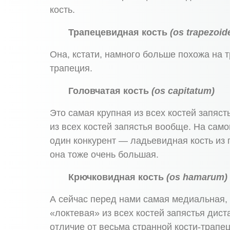
кость.
Трапецевидная кость
(os trapezoi
Она, кстати, намного больше похожа на т
трапеция.
Головчатая кость
(os capitatum)
Это самая крупная из всех костей запяст
из всех костей запястья вообще. На само
один конкурент — ладьевидная кость из 
она тоже очень большая.
Крючковидная кость
(os hamarum)
А сейчас перед нами самая медиальная, 
«локтевая» из всех костей запястья дист
отличие от весьма странной кости-трапец