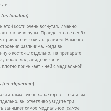
сти.
ь
(os lunatum)
ь этой кости очень вогнутая. Именно
как половина луны. Правда, это не особо
сматриваете всю кисть целиком. Намного
 строения различима, когда вы
нную косточку отдельно. На препарате
азу после ладьевидной кости —
ь плотно примыкает к ней с медиальной
ь
(os triquertum)
кости также очень характерно — если вы
отдельно, вы отчётливо увидите три
сть занимает самое медиальное
(самое