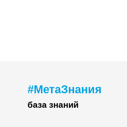
#МетаЗнания
база знаний