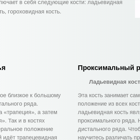
ключает в себя следующие кости: ладьевидная
ть, гороховидная кость.
ья
Проксимальный 
Ладьевидная кос
мое близкое к большому
Эта кость занимает са
тального ряда.
положение из всех кос
а «трапеция», а затем
ладьевидная кость явл
. Так и в костях
проксимального ряда. 
еральное положение
дистального ряда. Что
ей идёт трапецевидная
научитесь различать п