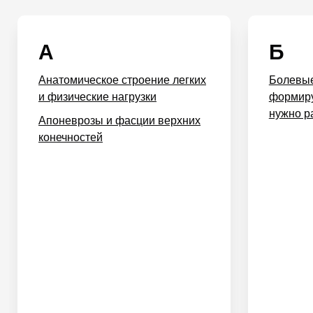
А
Б
Анатомическое строение легких
Болевые
и физические нагрузки
формиру
нужно р
Апоневрозы и фасции верхних
конечностей