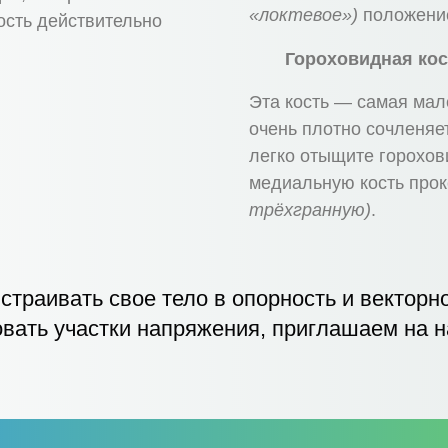
«локтевое»)
положение
ость действительно
Гороховидная кос
Эта кость — самая мале
очень плотно сочленяет
легко отыщите горохов
медиальную кость про
трёхгранную)
.
страивать свое тело в опорность и векторно
овать участки напряжения, приглашаем на н