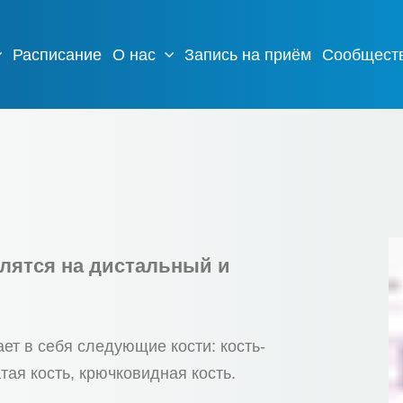
Расписание
О нас
Запись на приём
Сообщест
елятся на дистальный и
ет в себя следующие кости: кость-
тая кость, крючковидная кость.