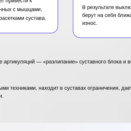
т привести к
В результате выкл
нных с мышцами,
берут на себя ближ
фасетками сустава.
износ.
е артикуляций — «разлипание» суставного блока и 
и техниками, находит в суставах ограничения, дает
и.