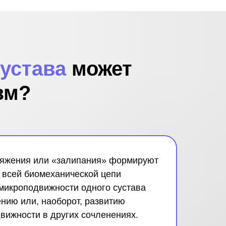
сустава
может
зм?
яжения или «залипания» формируют
 всей биомеханической цепи
 микроподвижности одного сустава
нию или, наоборот, развитию
движности в других сочленениях.