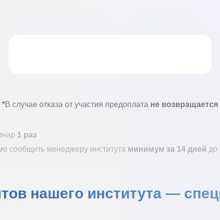
*
В случае отказа от участия предоплата
не возвращается
минар
1 раз
мо сообщить
менеджеру института
минимум за 14 дней
до 
нтов нашего института — спе