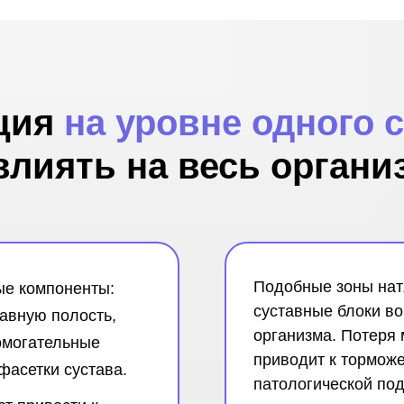
ция
на уровне одного 
влиять на весь органи
Подобные зоны нат
ые компоненты:
суставные блоки во
тавную полость,
организма. Потеря
омогательные
приводит к торможе
фасетки сустава.
патологической по