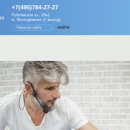
+7(495)784-27-27
Рублёвское ш., 20к1
во
м. Молодёжная (2 выход)