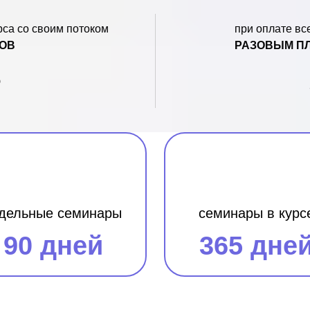
рса со своим потоком
при оплате вс
СОВ
РАЗОВЫМ П
₽
тдельные семинары
семинары в курс
90 дней
365 дне