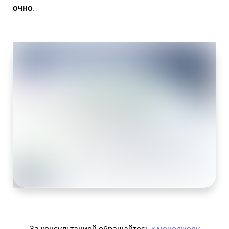
очно
.