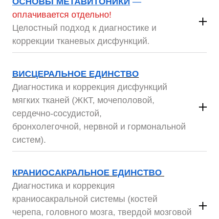
ОСНОВЫ МЕТАВИТОНИКИ
—
оплачивается отдельно!
Целостный подход к диагностике и
коррекции тканевых дисфункций.
4 дневный семинар
ВИСЦЕРАЛЬНОЕ ЕДИНСТВО
Диагностика и коррекция дисфункций
мягких тканей (ЖКТ, мочеполовой,
Философия Метавитоники.
Полноценные методы целостной диагностики и
сердечно-сосудистой,
коррекции дисфункций тела.
бронхолегочной,
нервной
и гормональной
А также умение выстраивать иерархию
систем).
значимости повреждений.
4
дневный семинар
КРАНИОСАКРАЛЬНОЕ ЕДИНСТВО
Диагностика и коррекция
краниосакральной системы (костей
черепа,
головного
мозга, твердой мозговой