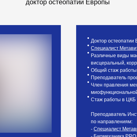
доктор остеопатии Европы
Доктор остеопатии 
Специалист Метави
Различные виды мас
висцеральный, корр
Общий стаж работы 
Преподаватель проф
Член правления ме
миофункциональной
Стаж работы в ЦКБ
Преподаватель Инст
по направлениям:
-
Специалист Метав
- Биомеханика PRO