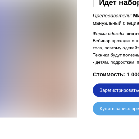
Идет набо
Преподаватели
:
М
мануальный специа
Форма одежды
:
спор
Вебинар проходит онл
тела, поэтому одевайт
Техники будут полезн
- детям, подросткам,
Стоимость: 1 00
Зарегистрировать
Купить запись пр