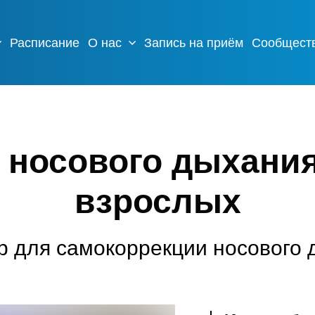
Расписание
О нас
Запись на приём
Сообщест
носового дыхания
взрослых
р для самокоррекции носового 