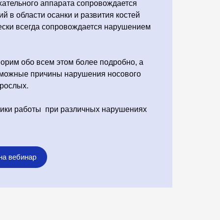
хательного аппарата сопровождается
й в области осанки и развития костей
чески всегда сопровождается нарушением
орим обо всем этом более подробно, а
зможные причины нарушения носового
зрослых.
ники работы при различных нарушениях
на вебинар