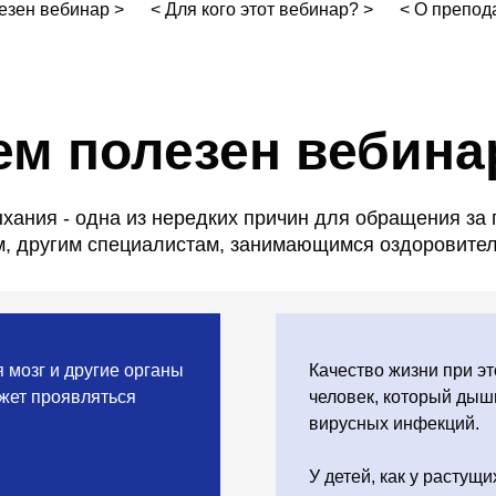
езен вебинар >
< Для кого этот вебинар? >
< О препод
ем полезен вебина
хания - одна из нередких причин для обращения за
м, другим специалистам, занимающимся оздоровител
 мозг и другие органы
Качество жизни при эт
ожет проявляться
человек, который дыш
вирусных инфекций.
У детей, как у растущ