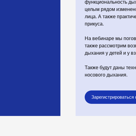
функциональность ды
целым рядом изменени
лица. А также практи
прикуса.
На вебинаре мы погов
также рассмотрим во
дыхания у детей и у в
Также будут даны тех
носового дыхания.
Зарегистрироваться 