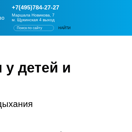
+7(495)784-27-27
Маршала Новикова, 7
во
м. Щукинская 4 выход
 у детей и
дыхания