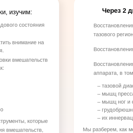
Через 2 
и, изучим:
дового состояния
Восстановлени
тазового регион
тить внимание на
Восстановления
я.
овки вмешательств
Восстановлени
к:
аппарата, в том
– тазовой ди
–
мышц пресс
–
мышц ног и
го
–
грудобрюшно
–
их иннервац
трументы, которые
Мы разберем, как м
ия вмешательств,