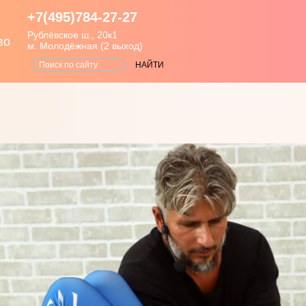
+7(495)784-27-27
Рублёвское ш., 20к1
во
м. Молодёжная (2 выход)