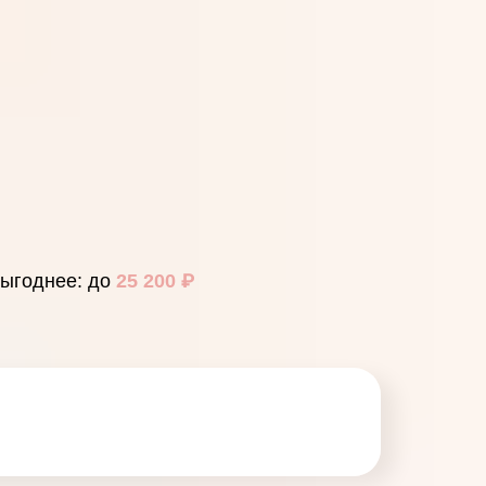
выгоднее: до
25 200
₽