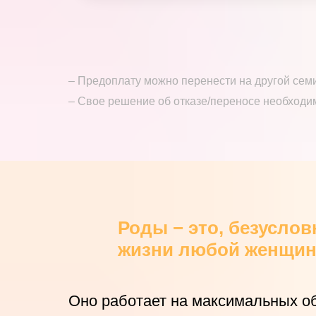
– Предоплату можно перенести на другой се
– Свое решение об отказе/переносе необходи
Роды − это, безусло
жизни любой женщины
Оно работает на максимальных о