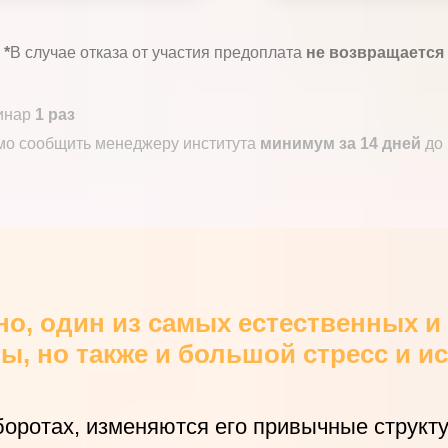
*
В случае отказа от участия предоплата
не возвращается
минар
1 раз
мо сообщить
менеджеру института
минимум за 14 дней
до 
вно, один из самых естественных 
, но также и большой стресс и и
боротах, изменяются его привычные струк