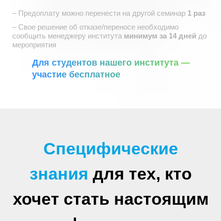
– Предоплату можно перенести на другой семинар
1 раз
– Свое решение об отказе/переносе необходимо
сообщить
менеджеру института
минимум за 14 дней
до
мероприятия
Для студентов нашего института —
участие бесплатное
Специфические
знания
для тех, кто
хочет стать настоящим