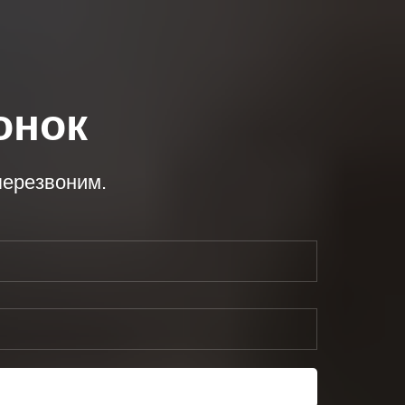
онок
перезвоним.