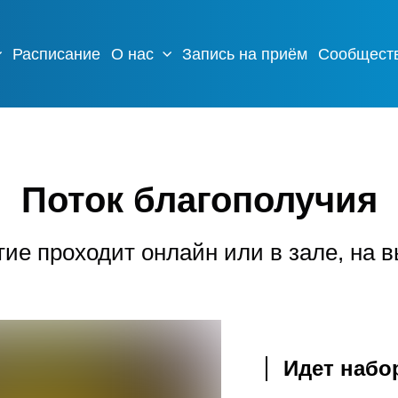
Расписание
О нас
Запись на приём
Сообщест
Поток благополучия
ие проходит онлайн или в зале, на в
Идет набор