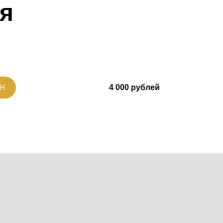
,
я
включить и отладить заложенные в нас природой
 и оздоровления организма.
»,
я»,
телу вспомнить состояние здоровья и помогает
 проблем со здоровьем, через осознанный выбор
ологии».
нальным.
тельной системе Метавитоника и Метамассажу.
ЙН
4 000 рублей
с глубинными причинами дисфункций, в том числе с
 эмоциональной сферы для укрепления здоровья и
человека.