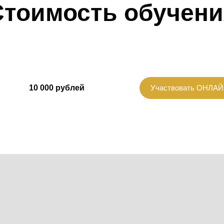
- «Медицинская психология»
Стоимость обучени
- «Остеопатия»
💠 Метавитоника помогает 
- «Мануальная терапия»,
механизмы восстановления
- «Прикладная кинезиология
- «Краниосакральная терапи
💠 Метавитоника помогает 
- «Артро-вертебрологии»,
выявить ключевые причины
- «Стабилометрия в постур
стать телу более функцио
Специалистов по оздорови
10 000 рублей
Участвовать ОНЛА
💠 Метавитоника работает 
проблемами метаболизма и
повышения качества жизни 