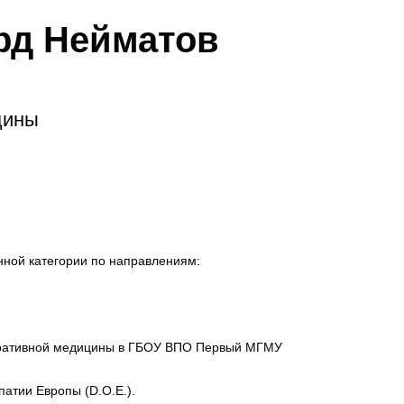
рд Нейматов
цины
нной категории по направлениям:
ративной медицины в ГБОУ ВПО Первый МГМУ
патии Европы (D.O.E.).