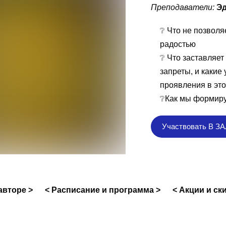
Преподаватели:
Эд
❔ Что не позволя
радостью
❔ Что заставляет
запреты, и какие
проявления в эт
❔Как мы формиру
Участвовать В З
авторе >
< Расписание и программа >
< Акции и ск