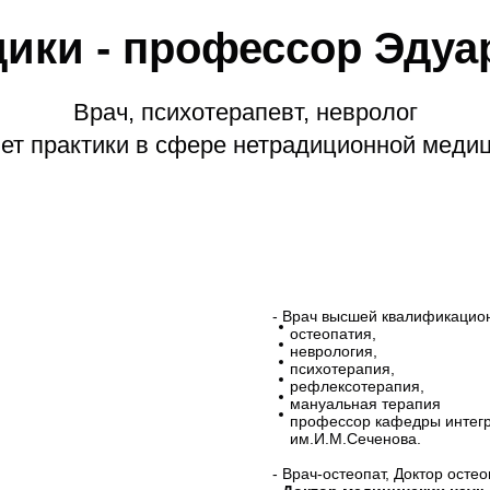
дики - профессор Эдуа
Врач, психотерапевт, невролог
лет практики в сфере нетрадиционной меди
- Врач высшей квалификацио
остеопатия,
неврология,
психотерапия,
рефлексотерапия,
мануальная терапия
профессор кафедры интег
им.И.М.Сеченова.
- Врач-остеопат, Доктор остео