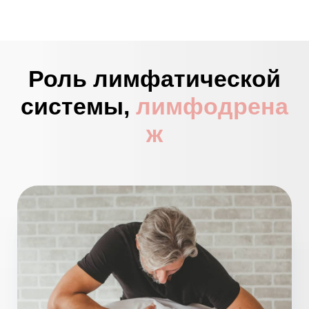
Роль лимфатической
системы,
лимфодрена
ж