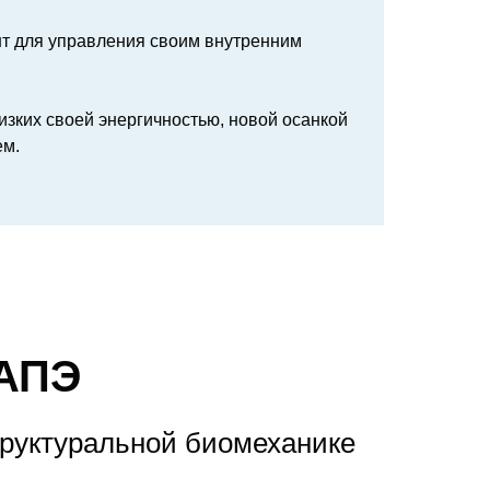
нт для управления своим внутренним
лизких своей энергичностью, новой осанкой
ем.
ГАПЭ
структуральной биомеханике