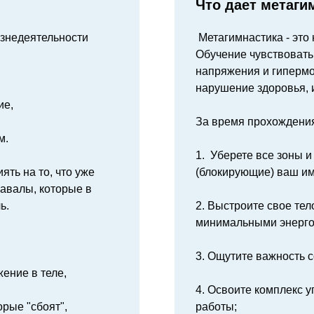
Что дает метаги
изнедеятельности
Метагимнастика - это
Обучение чувствовать 
напряжения и гиперм
нарушение здоровья, и
ие,
За время прохождени
м.
1. Уберете все зоны 
иять на то, что уже
(блокирующие) ваш им
завалы, которые в
ь.
2. Выстроите свое тел
минимальными энерго
3. Ощутите важность 
ение в теле,
4. Освоите комплекс 
орые "сбоят",
работы;