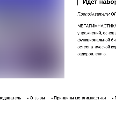
Идет набо
Преподаватель:
ОЛ
МЕТАГИМНАСТИКА - 
упражнений, основа
функциональной би
остеопатической ко
оздоровлению.
подаватель
▫ Отзывы
▫ Принципы метагимнастики
▫