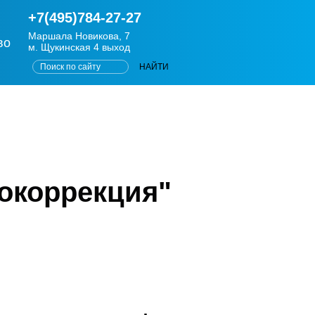
+7(495)784-27-27
Маршала Новикова, 7
во
м. Щукинская 4 выход
окоррекция"