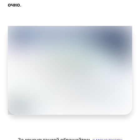
очно
.