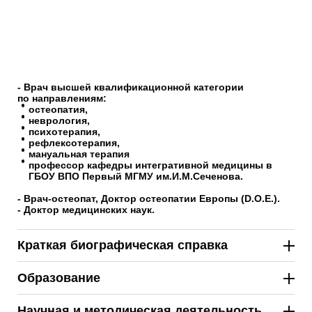
- Врач высшей квалификационной категории
по направлениям:
остеопатия,
неврология,
психотерапия,
рефлексотерапия
,
мануальная терапия
профессор кафедры интегративной медицины в
ГБОУ ВПО Первый МГМУ им.И.М.Сеченова.
- Врач-остеопат, Доктор остеопатии Европы (D.O.E.).
- Доктор медицинских наук.
Краткая биографическая справка
Образование
первый лечебный факультет Московской медицинской
Научная и методическая деятельность
академии им. И.М. Сеченова;