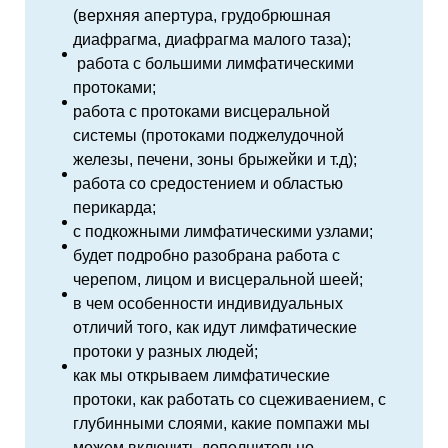
(верхняя
апертура, грудобрюшная
диафрагма, диафрагма малого таза);
работа с большими
лимфатическими
протоками;
работа с протоками висцеральной
системы (протоками поджелудочной
железы, печени, зоны брыжейки и т.д);
работа со средостением и областью
перикарда;
с подкожными лимфатическими узлами;
будет подробно разобрана работа с
черепом, лицом и висцеральной шеей;
в чем особенности индивидуальных
отличий того, как идут лимфатические
протоки у разных людей;
как мы открываем лимфатические
протоки, как работать со сцеживаением, с
глубинными слоями, какие помпажи мы
можем включить дополнительно.