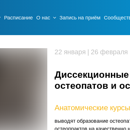
Расписание
О нас
Запись на приём
Сообщест
22 января | 26 февраля
Диссекционные
остеопатов и о
Анатомические
курсы
выводят образование остеопат
остеопрактов на качественно 