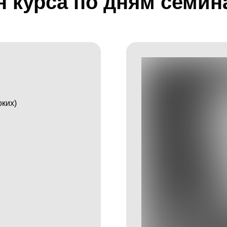
н курса по дням семин
ких)