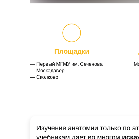
Площадки
— Первый МГМУ им. Сеченова
М
— Москадавер
— Сколково
Изучение анатомии только по а
учебникам дает во многом
иска