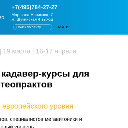
+7(495)784-27-27
Маршала Новикова, 7
во
м. Щукинская 4 выход
|
19 марта | 16-17 апреля
 кадавер-курсы
для
стеопрактов
 европейского уровня
ов, специалистов метавитоники и
новый уровень