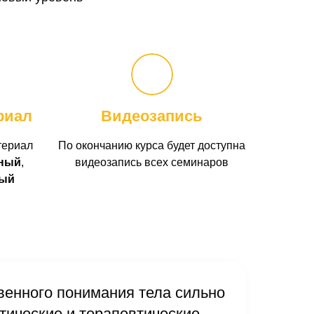
риал
Видеозапись
териал
По окончанию курса будет доступна
ный
,
видеозапись всех семинаров
ный
венного понимания тела сильно
тические и терапевтические