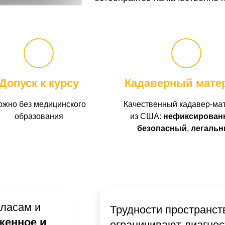
Допуск к курсу
Кадаверный мате
ожно без медицинского
Качественный кадавер-ма
образования
из США:
нефиксирован
безопасный
,
легаль
тласам и
Трудности пространст
женное и
ограничивают диагнос