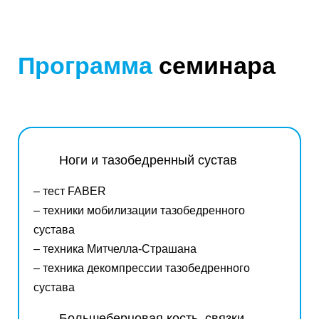
Программа
семинара
Ноги и тазобедренный сустав
–
тест FABER
– т
ехники мобилизации тазобедренного
сустава
– т
ехника Митчелла-Страшана
– техника декомпрессии тазобедренного
сустава
Большеберцовая кость, связки